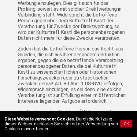
Werbung einzulegen. Dies gilt auch für das
Profiling, soweit es mit solcher Direktwerbung in
Verbindung steht. Widerspricht die betroffene
Person gegenüber dem Kulturtreff Kastl der
Verarbeitung für Zwecke der Direktwerbung, so
wird der Kulturtreff Kastl die personenbezogenen
Daten nicht mehr für diese Zwecke verarbeiten.
Zudem hat die betroffene Person das Recht, aus
Gründen, die sich aus ihrer besonderen Situation
ergeben, gegen die sie betreffende Verarbeitung
personenbezogener Daten, die bei Kulturtreff
Kastl zu wissenschaftlichen oder historischen
Forschungszwecken oder zu statistischen
Zwecken gemäß Art. 89 Abs. 1 DS-GVO erfolgen,
Widerspruch einzulegen, es sei denn, eine solche
Verarbeitung ist zur Erfüllung einer im öffentlichen
Interesse liegenden Aufgabe erforderlich.
Zur Ausübung des Rechts auf Widerspruch kann
sich die betroffene Person direkt an jeden
Diese Website verwendet
Cookies
.
Durch die Nutzung
Mitarbeiter des Kulturtreff Kastl oder einen
dieser Webseite erklären Sie sich mit der Verwendung von
OK
Cookies einverstanden.
anderen Mitarbeiter wenden. Der betroffenen
Person steht es ferner frei, im Zusammenhang mit